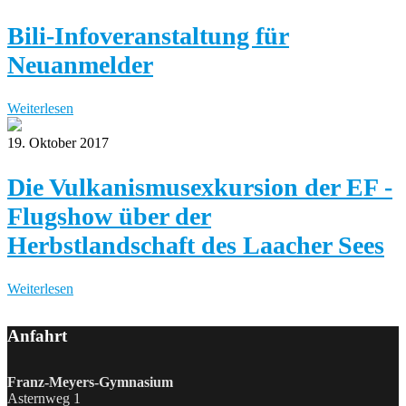
Bili-Infoveranstaltung für
Neuanmelder
Weiterlesen
19. Oktober 2017
Die Vulkanismusexkursion der EF -
Flugshow über der
Herbstlandschaft des Laacher Sees
Weiterlesen
Anfahrt
Franz-Meyers-Gymnasium
Asternweg 1