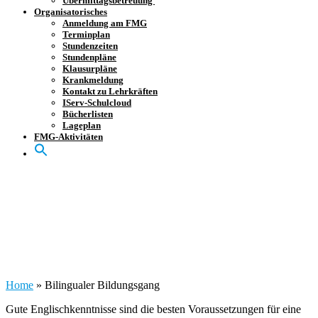
Übermittagsbetreuung
Organisatorisches
Anmeldung am FMG
Terminplan
Stundenzeiten
Stundenpläne
Klausurpläne
Krankmeldung
Kontakt zu Lehrkräften
IServ-Schulcloud
Bücherlisten
Lageplan
FMG-Aktivitäten
Bilingualer
Bildungsgang
Home
»
Bilingualer Bildungsgang
Gute Englischkenntnisse sind die besten Voraussetzungen für eine