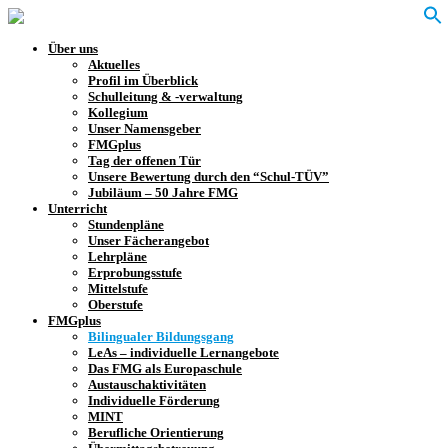
Über uns
Aktuelles
Profil im Überblick
Schulleitung & -verwaltung
Kollegium
Unser Namensgeber
FMGplus
Tag der offenen Tür
Unsere Bewertung durch den “Schul-TÜV”
Jubiläum – 50 Jahre FMG
Unterricht
Stundenpläne
Unser Fächerangebot
Lehrpläne
Erprobungsstufe
Mittelstufe
Oberstufe
FMGplus
Bilingualer Bildungsgang
LeAs – individuelle Lernangebote
Das FMG als Europaschule
Austauschaktivitäten
Individuelle Förderung
MINT
Berufliche Orientierung