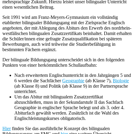
mehrsprachige Zukunft. Hierzu leistet unser bilingualer Unterricht
einen wesentlichen Beitrag.
Seit 1991 wird am Franz-Meyers-Gymnasium ein vollständig
etablierter bilingualer Bildungsgang mit der Zielsprache Englisch
angeboten, der mit Ablegung des Abiturs den Erwerb des nordrhein-
westfälischen bilingualen Zusatzzertifikats beinhaltet. Damit erhalten
die Schüler/innen eine gefragte Zusatzqualifikation bei späteren
Bewerbungen, auch wird teilweise die Studierbefähigung in
bestimmten Fächern ergänzt.
Der bilinguale Bildungsgang unterscheidet sich in den folgenden
Punkten von einer herkömmlichen Schullaufbahn:
Nach erweitertem Englischunterricht in den Jahrgängen 5 und
6 werden die Sachfächer
Geographie
(ab Klasse 7),
Biologie
(ab Klasse 8) und Politik (ab Klasse 9) in der Partnersprache
unterrichtet.
Um das Abitur mit bilingualem Zusatzzertifikat
abzuschließen, muss in der Sekundarstufe II das Sachfach
Geographie in englischer Sprache belegt und als 3. oder 4.
Abiturfach gewählt werden. Zusätzlich ist die Wahl des
Englischleistungskurses obligatorisch.
Hier
finden Sie das ausführliche Konzept des bilingualen
Bildungsganges am FMG und
hier
eine weitere Übersicht.