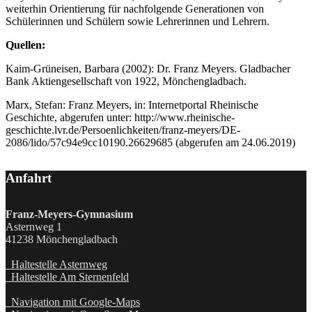
weiterhin Orientierung für nachfolgende Generationen von
Schülerinnen und Schülern sowie Lehrerinnen und Lehrern.
Quellen:
Kaim-Grüneisen, Barbara (2002): Dr. Franz Meyers. Gladbacher
Bank Aktiengesellschaft von 1922, Mönchengladbach.
Marx, Stefan: Franz Meyers, in: Internetportal Rheinische
Geschichte, abgerufen unter: http://www.rheinische-
geschichte.lvr.de/Persoenlichkeiten/franz-meyers/DE-
2086/lido/57c94e9cc10190.26629685 (abgerufen am 24.06.2019)
Anfahrt
Franz-Meyers-Gymnasium
Asternweg 1
41238 Mönchengladbach
Haltestelle Asternweg
Haltestelle Am Sternenfeld
Navigation mit Google-Maps