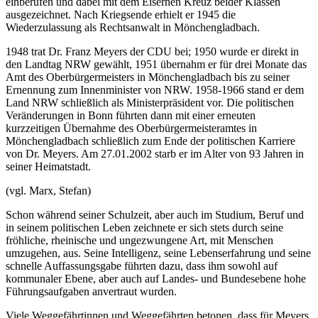
einberufen und dabei mit dem Eisernen Kreuz beider Klassen
ausgezeichnet. Nach Kriegsende erhielt er 1945 die
Wiederzulassung als Rechtsanwalt in Mönchengladbach.
1948 trat Dr. Franz Meyers der CDU bei; 1950 wurde er direkt in
den Landtag NRW gewählt, 1951 übernahm er für drei Monate das
Amt des Oberbürgermeisters in Mönchengladbach bis zu seiner
Ernennung zum Innenminister von NRW. 1958-1966 stand er dem
Land NRW schließlich als Ministerpräsident vor. Die politischen
Veränderungen in Bonn führten dann mit einer erneuten
kurzzeitigen Übernahme des Oberbürgermeisteramtes in
Mönchengladbach schließlich zum Ende der politischen Karriere
von Dr. Meyers. Am 27.01.2002 starb er im Alter von 93 Jahren in
seiner Heimatstadt.
(vgl. Marx, Stefan)
Schon während seiner Schulzeit, aber auch im Studium, Beruf und
in seinem politischen Leben zeichnete er sich stets durch seine
fröhliche, rheinische und ungezwungene Art, mit Menschen
umzugehen, aus. Seine Intelligenz, seine Lebenserfahrung und seine
schnelle Auffassungsgabe führten dazu, dass ihm sowohl auf
kommunaler Ebene, aber auch auf Landes- und Bundesebene hohe
Führungsaufgaben anvertraut wurden.
Viele Weggefährtinnen und Weggefährten betonen, dass für Meyers