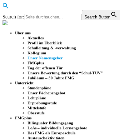
Search for:
Search Button
Über uns
Aktuelles
Profil im Überblick
Schulleitung & -verwaltung
Kollegium
Unser Namensgeber
FMGplus
Tag der offenen Tür
Unsere Bewertung durch den “Schul-TÜV”
Jubiläum – 50 Jahre FMG
Unterricht
Stundenpläne
Unser Fächerangebot
Lehrpläne
Erprobungsstufe
Mittelstufe
Oberstufe
FMGplus
Bilingualer Bildungsgang
LeAs – individuelle Lernangebote
Das FMG als Europaschule
Austauschaktivitäten