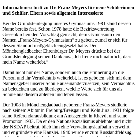
Informationsschrift zu Dr. Franz Meyers für neue Schülerinnen
und Schüler, Eltern sowie allgemein Interessierte
Bei der Grundsteinlegung unseres Gymnasiums 1981 stand dessen
Name bereits fest. Schon 1978 hatte die Bezirksvertretung
Giesenkirchen den Vorschlag gemacht, dem Gymnasium den
Namen „Franz-Meyers-Gymnasium“ zu geben, zumal er sich für
dessen Standort maßgeblich eingesetzt hatte. Der
Mönchengladbacher Ehrenbürger Dr. Meyers drückte bei der
Grundsteinlegung seinen Dank aus: „Ich freue mich natürlich, dass
mein Name weiterlebt.“
Damit nicht nur der Name, sondern auch die Erinnerung an die
Person und ihr Vermächtnis weiterlebt, ist es geboten, sich mit dem
Namensgeber unserer Schule auseinanderzusetzen, sein Vermächtnis
zu beleuchten und zu überlegen, welche Werte sich für uns als
Schule aus diesem ableiten und leben lassen.
Der 1908 in Mönchengladbach geborene Franz-Meyers studierte
nach seinem Abitur in Freiburg/Breisgau und Köln Jura. 1931 folgte
seine Referendarausbildung am Amtsgericht in Rheydt und seine
Promotion 1933. Da er den Nationalsozialismus ablehnte und nicht
der NSDAP beitrat, blieb ihm eine Verwaltungslaufbahn verwehrt
und er gründete eine Kanzlei. 1940 wurde er zum Russlandfeldzug