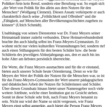
Politiker-Sein kein Beruf, sondern eine Berufung war. So ergab sich
„der Wert von Politik für ihn allein aus dem Nutzen für den
Menschen“ (Wolfgang Clement). Diesen Ansatz verkörperte er auch
charakterlich durch seine „Fröhlichkeit und Offenheit“ und die
„Fähigkeit, auf Menschen aller Bevölkerungsschichten zugehen zu
können“ (Ulrich Schmidt).
Unabhängig von seinen Dienstorten war Dr. Franz Meyers seiner
Heimatstadt immer zutiefst verbunden. Diese Heimatverbundenheit
brachte ihn auch häufig selbst ins Franz-Meyers-Gymnasium. Er
wohnte nicht nur vielen kulturellen Veranstaltungen bei; sondern rief
auch einen Stiftungspreis für den besten Schüler bzw. die beste
Schülerin des jeweiligen Abiturjahrgangs aus, den er auch bis ins
hohe Alter am liebsten persönlich überreichte.
Die Werte, die Franz Meyers ausmachten und für die er einstand,
bieten auch unserer Schule heute Orientierung. Denn so wie für
Meyers der Wert der Politik der Nutzen für die Menschen war, so ist
für das Franz-Meyers-Gymnasium der Wert unserer pädagogischen
und didaktischen Arbeit der Nutzen für Schülerinnen und Schüler.
Über diesen Grundsatz hinaus bietet unser Namensgeber noch viele
weitere Attribute, welche einer Institution gut zu Gesicht stehen.
Somit ist diese Schule sehr froh, nach Franz Meyers benannt zu
sein. Nicht nur wird der Name so nicht vergessen, wie Franz
Meyers einst selbst anmerkte, auch bietet die Person Franz Meyers