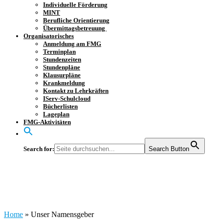
Individuelle Förderung
MINT
Berufliche Orientierung
Übermittagsbetreuung
Organisatorisches
Anmeldung am FMG
Terminplan
Stundenzeiten
Stundenpläne
Klausurpläne
Krankmeldung
Kontakt zu Lehrkräften
IServ-Schulcloud
Bücherlisten
Lageplan
FMG-Aktivitäten
Search for:
Search Button
Unser Namensgeber
Home
»
Unser Namensgeber