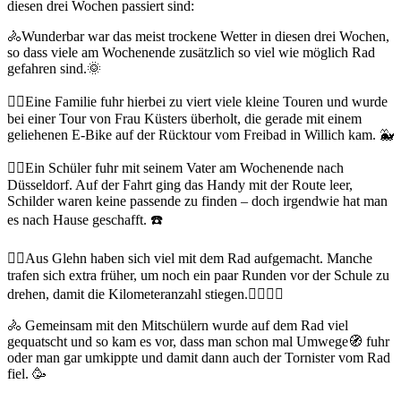
diesen drei Wochen passiert sind:
🚴Wunderbar war das meist trockene Wetter in diesen drei Wochen,
so dass viele am Wochenende zusätzlich so viel wie möglich Rad
gefahren sind.🌞
🚴‍♂️Eine Familie fuhr hierbei zu viert viele kleine Touren und wurde
bei einer Tour von Frau Küsters überholt, die gerade mit einem
geliehenen E-Bike auf der Rücktour vom Freibad in Willich kam. 🐳
🚴‍♂️Ein Schüler fuhr mit seinem Vater am Wochenende nach
Düsseldorf. Auf der Fahrt ging das Handy mit der Route leer,
Schilder waren keine passende zu finden – doch irgendwie hat man
es nach Hause geschafft. ☎️
🚴‍♀️Aus Glehn haben sich viel mit dem Rad aufgemacht. Manche
trafen sich extra früher, um noch ein paar Runden vor der Schule zu
drehen, damit die Kilometeranzahl stiegen.🚴‍♀️🚴‍♂️
🚴 Gemeinsam mit den Mitschülern wurde auf dem Rad viel
gequatscht und so kam es vor, dass man schon mal Umwege🧭 fuhr
oder man gar umkippte und damit dann auch der Tornister vom Rad
fiel. 🥳