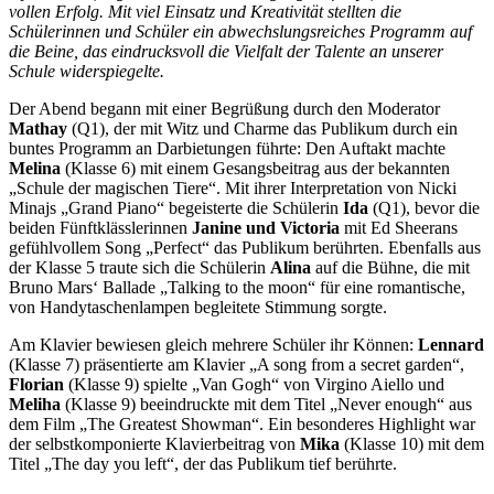
vollen Erfolg. Mit viel Einsatz und Kreativität stellten die
Schülerinnen und Schüler ein abwechslungsreiches Programm auf
die Beine, das eindrucksvoll die Vielfalt der Talente an unserer
Schule widerspiegelte.
Der Abend begann mit einer Begrüßung durch den Moderator
Mathay
(Q1), der mit Witz und Charme das Publikum durch ein
buntes Programm an Darbietungen führte: Den Auftakt machte
Melina
(Klasse 6) mit einem Gesangsbeitrag aus der bekannten
„Schule der magischen Tiere“. Mit ihrer Interpretation von Nicki
Minajs „Grand Piano“ begeisterte die Schülerin
Ida
(Q1), bevor die
beiden Fünftklässlerinnen
Janine und Victoria
mit Ed Sheerans
gefühlvollem Song „Perfect“ das Publikum berührten. Ebenfalls aus
der Klasse 5 traute sich die Schülerin
Alina
auf die Bühne, die mit
Bruno Mars‘ Ballade „Talking to the moon“ für eine romantische,
von Handytaschenlampen begleitete Stimmung sorgte.
Am Klavier bewiesen gleich mehrere Schüler ihr Können:
Lennard
(Klasse 7) präsentierte am Klavier „A song from a secret garden“,
Florian
(Klasse 9) spielte „Van Gogh“ von Virgino Aiello und
Meliha
(Klasse 9) beeindruckte mit dem Titel „Never enough“ aus
dem Film „The Greatest Showman“. Ein besonderes Highlight war
der selbstkomponierte Klavierbeitrag von
Mika
(Klasse 10) mit dem
Titel „The day you left“, der das Publikum tief berührte.