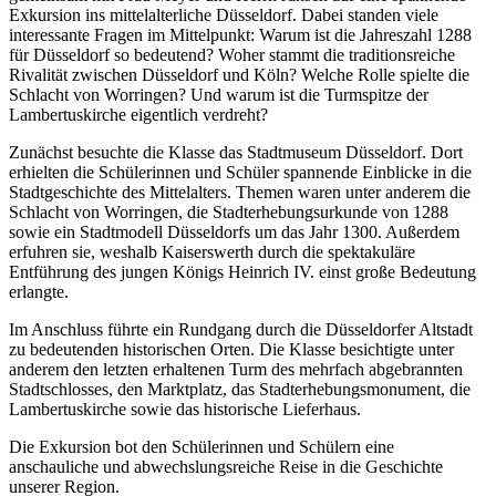
Exkursion ins mittelalterliche Düsseldorf. Dabei standen viele
interessante Fragen im Mittelpunkt: Warum ist die Jahreszahl 1288
für Düsseldorf so bedeutend? Woher stammt die traditionsreiche
Rivalität zwischen Düsseldorf und Köln? Welche Rolle spielte die
Schlacht von Worringen? Und warum ist die Turmspitze der
Lambertuskirche eigentlich verdreht?
Zunächst besuchte die Klasse das Stadtmuseum Düsseldorf. Dort
erhielten die Schülerinnen und Schüler spannende Einblicke in die
Stadtgeschichte des Mittelalters. Themen waren unter anderem die
Schlacht von Worringen, die Stadterhebungsurkunde von 1288
sowie ein Stadtmodell Düsseldorfs um das Jahr 1300. Außerdem
erfuhren sie, weshalb Kaiserswerth durch die spektakuläre
Entführung des jungen Königs Heinrich IV. einst große Bedeutung
erlangte.
Im Anschluss führte ein Rundgang durch die Düsseldorfer Altstadt
zu bedeutenden historischen Orten. Die Klasse besichtigte unter
anderem den letzten erhaltenen Turm des mehrfach abgebrannten
Stadtschlosses, den Marktplatz, das Stadterhebungsmonument, die
Lambertuskirche sowie das historische Lieferhaus.
Die Exkursion bot den Schülerinnen und Schülern eine
anschauliche und abwechslungsreiche Reise in die Geschichte
unserer Region.