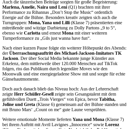
Auch die tänzerischen Beiträge sorgten für große Begeisterung:
Marlena, Amelie, Naira und Leni
(Q1) brachten mit ihrer
Performance zu Rihannas „Don’t Stop the Music“ ordentlich
Energie auf die Bühne. Besonders kreativ zeigten sich auch die
Turngruppen:
Mona, Yana und Lilli
(Klasse 7) präsentierten eine
mitreißende und witzige Darbietung zu Dolly Partons „9 to 5“,
ebenso wie
Carlotta
und erneut
Mona
mit einer weiteren
Turnperformance zu „Gils just wanna have fun“.
Nach einer kurzen Pause folgte ein weiterer Höhepunkt des Abends:
der
Überraschungsauftritt des Michael-Jackson-Imitators TK
Jackson
. Der über Social Media bekannte junge Künstler aus
Erkelenz, dem mittlerweile über 120.000 Menschen auf TikTok
folgen, riss das Publikum durch legendäre Moves wie den
Moonwalk und eine energiegeladene Show mit und sorgte für echte
Gänsehautmomente.
Doch auch danach blieb das Niveau hoch: Aus der Lehrerschaft
zeigte
Herr Schüller-Gesell
zeigte sein Gesangstalent mit dem
gefühlvollen Duett „Trois Vierges“ von Epica, bevor
Tabitha,
Joline und Greta
(Klasse 6) gemeinsam auf der Bühne standen und
mit Bruno Mars‘ „Count on me“ gute Laune versprühten.
Weitere emotionale Momente lieferten
Yana und Mona
(Klasse 7)
bei ihrem Auftritt mit Avril Lavignes „Innocence“ sowie
Lorenz