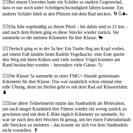
🚴‍♂️Bei einem Unwetter hatte ein Schüler so starken Gegenwind,
dass er nur noch unter Schrittgeschwindigkeit fahren konnte. Ein
anderer Schüler blieb in den Pfützen mit dem Rad stecken. 🌀💦🌬️
🚴‍♀️Ella fuhr regelmäßig zu ihrem Pferd – bis dahin sind es 21 km –
und nach dem Reiten ging es diese Strecke wieder zurück. Sie
sammelte so die meisten Kilometer für ihre Klasse. 🐎
🚴‍♀️Tierisch ging es in der 5a her: Ein Taube flog am Kopf vorbei,
auf einem Fuß landete beim Radeln Vogelkacke, eine Ente querte
den Weg mit ihren Küken und viele weitere Vögel konnten am
Rand beobachtet werden – besonders viele Gänse. 🦆
🚴‍♀️Die Klasse 5a sammelte in einer FMG+-Stunde gemeinsam
Kilometer für ihre Klasse. Das war zusätzlich schon einmal eine
tolle Übung, denn im Herbst geht es mit dem Rad auf Klassenfahrt.
🧳
🚴‍♀️Eine ältere Teilnehmerin nutzte das Stadtradeln als Motivation,
um nach langer Krankheit ihre Fitness wieder ein wenig zurück zu
gewinnen und mit dem E-Bike täglich Kilometer zu sammeln. So
war sie nach den drei Wochen fit genug, um bei einen Fahrradurlaub
alle Strecken zu meistern – das konnte sie sich vor dem Stadtradeln
nicht vorstellen. 👵