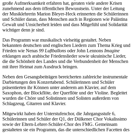
große Aufmerksamkeit erfahren hat, geraten viele andere Krisen
zunehmend aus dem öffentlichen Bewusstsein. Unter der Leitung
der Musiklehrerin Marion Bleyer-Heck erinnerten die Schülerinnen
und Schüler daran, dass Menschen auch in Regionen wie Palästina
Gewalt und Unsicherheit leiden und dass Mitgefühl und Solidarität
wichtiger denn je sind.
Das Programm war musikalisch vielseitig gestaltet. Neben
bekannten deutschen und englischen Liedern zum Thema Krieg und
Frieden wie Nenas
99 Luftballons
oder John Lennons
Imagine
erklangen auch arabische Friedenslieder sowie ukrainische Lieder,
die die Schönheit des Landes und die Verbundenheit der Menschen
mit ihrer Heimat zum Ausdruck bringen.
Neben den Gesangsbeiträgen bereicherten zahlreiche instrumentale
Darbietungen den Konzertabend. Schülerinnen und Schüler
präsentierten ihr Können unter anderem am Klavier, auf dem
Saxophon, der Blockflöte, der Querflöte und der Violine. Begleitet
wurden die Chöre und Solistinnen und Solisten außerdem von
Schlagzeug, Gitarren und Klavier.
Mitgewirkt haben der Unterstufenchor, die Jahrgangsstufe 6,
Schülerinnen und Schüler der Q1, der Dülkener Chor Vokalissimo
sowie der Eltern-Lehrer-Schüler-Chor des FMG. Gemeinsam
gestalteten sie ein Programm, das die unterschiedlichen Facetten des