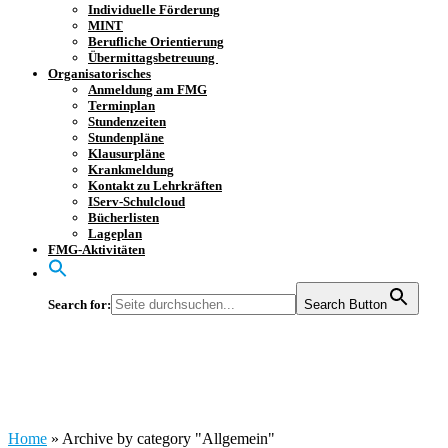
Individuelle Förderung
MINT
Berufliche Orientierung
Übermittagsbetreuung
Organisatorisches
Anmeldung am FMG
Terminplan
Stundenzeiten
Stundenpläne
Klausurpläne
Krankmeldung
Kontakt zu Lehrkräften
IServ-Schulcloud
Bücherlisten
Lageplan
FMG-Aktivitäten
Search for:
Search Button
Category : Allgemein
Home
»
Archive by category "Allgemein"