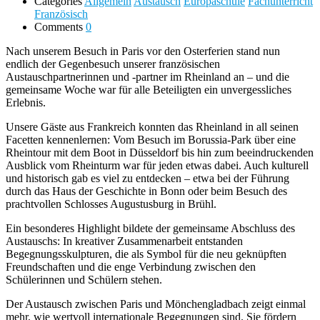
Categories
Allgemein
Austausch
Europaschule
Fachunterricht
Französisch
Comments
0
Nach unserem Besuch in Paris vor den Osterferien stand nun
endlich der Gegenbesuch unserer französischen
Austauschpartnerinnen und -partner im Rheinland an – und die
gemeinsame Woche war für alle Beteiligten ein unvergessliches
Erlebnis.
Unsere Gäste aus Frankreich konnten das Rheinland in all seinen
Facetten kennenlernen: Vom Besuch im Borussia-Park über eine
Rheintour mit dem Boot in Düsseldorf bis hin zum beeindruckenden
Ausblick vom Rheinturm war für jeden etwas dabei. Auch kulturell
und historisch gab es viel zu entdecken – etwa bei der Führung
durch das Haus der Geschichte in Bonn oder beim Besuch des
prachtvollen Schlosses Augustusburg in Brühl.
Ein besonderes Highlight bildete der gemeinsame Abschluss des
Austauschs: In kreativer Zusammenarbeit entstanden
Begegnungsskulpturen, die als Symbol für die neu geknüpften
Freundschaften und die enge Verbindung zwischen den
Schülerinnen und Schülern stehen.
Der Austausch zwischen Paris und Mönchengladbach zeigt einmal
mehr, wie wertvoll internationale Begegnungen sind. Sie fördern