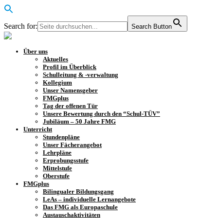
Search for:
Search Button
Über uns
Aktuelles
Profil im Überblick
Schulleitung & -verwaltung
Kollegium
Unser Namensgeber
FMGplus
Tag der offenen Tür
Unsere Bewertung durch den “Schul-TÜV”
Jubiläum – 50 Jahre FMG
Unterricht
Stundenpläne
Unser Fächerangebot
Lehrpläne
Erprobungsstufe
Mittelstufe
Oberstufe
FMGplus
Bilingualer Bildungsgang
LeAs – individuelle Lernangebote
Das FMG als Europaschule
Austauschaktivitäten