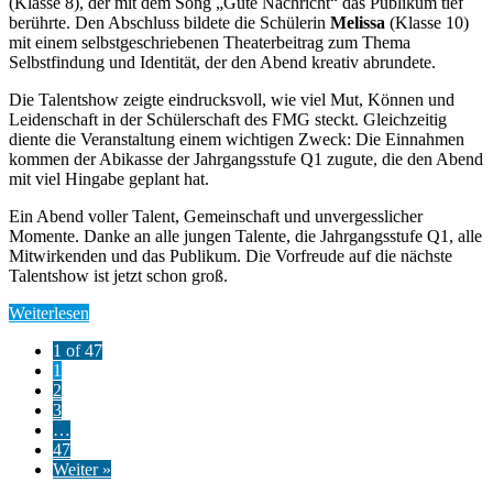
(Klasse 8), der mit dem Song „Gute Nachricht“ das Publikum tief
berührte. Den Abschluss bildete die Schülerin
Melissa
(Klasse 10)
mit einem selbstgeschriebenen Theaterbeitrag zum Thema
Selbstfindung und Identität, der den Abend kreativ abrundete.
Die Talentshow zeigte eindrucksvoll, wie viel Mut, Können und
Leidenschaft in der Schülerschaft des FMG steckt. Gleichzeitig
diente die Veranstaltung einem wichtigen Zweck: Die Einnahmen
kommen der Abikasse der Jahrgangsstufe Q1 zugute, die den Abend
mit viel Hingabe geplant hat.
Ein Abend voller Talent, Gemeinschaft und unvergesslicher
Momente. Danke an alle jungen Talente, die Jahrgangsstufe Q1, alle
Mitwirkenden und das Publikum. Die Vorfreude auf die nächste
Talentshow ist jetzt schon groß.
Weiterlesen
1 of 47
1
2
3
…
47
Weiter »