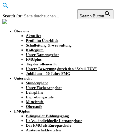
Search for:
Search Button
Über uns
Aktuelles
Profil im Überblick
Schulleitung & -verwaltung
Kollegium
Unser Namensgeber
FMGplus
Tag der offenen Tür
Unsere Bewertung durch den “Schul-TÜV”
Jubiläum – 50 Jahre FMG
Unterricht
Stundenpläne
Unser Fächerangebot
Lehrpläne
Erprobungsstufe
Mittelstufe
Oberstufe
FMGplus
Bilingualer Bildungsgang
LeAs – individuelle Lernangebote
Das FMG als Europaschule
Austauschaktivitäten