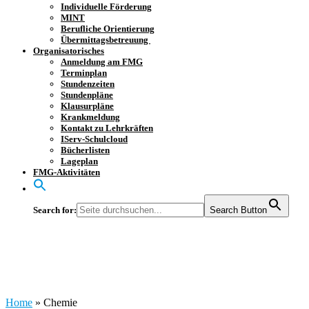
Individuelle Förderung
MINT
Berufliche Orientierung
Übermittagsbetreuung
Organisatorisches
Anmeldung am FMG
Terminplan
Stundenzeiten
Stundenpläne
Klausurpläne
Krankmeldung
Kontakt zu Lehrkräften
IServ-Schulcloud
Bücherlisten
Lageplan
FMG-Aktivitäten
Search for:
Search Button
Chemie
Home
»
Chemie