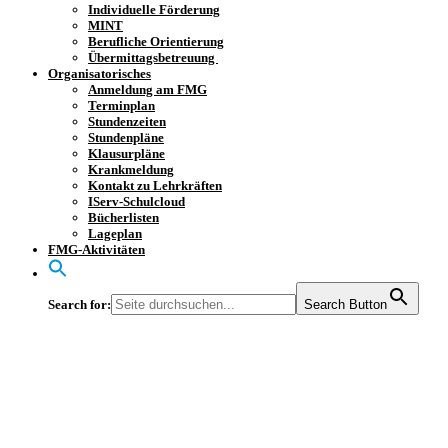
Individuelle Förderung
MINT
Berufliche Orientierung
Übermittagsbetreuung
Organisatorisches
Anmeldung am FMG
Terminplan
Stundenzeiten
Stundenpläne
Klausurpläne
Krankmeldung
Kontakt zu Lehrkräften
IServ-Schulcloud
Bücherlisten
Lageplan
FMG-Aktivitäten
Search for:
Search Button
Unser Tag der
offenen Tür