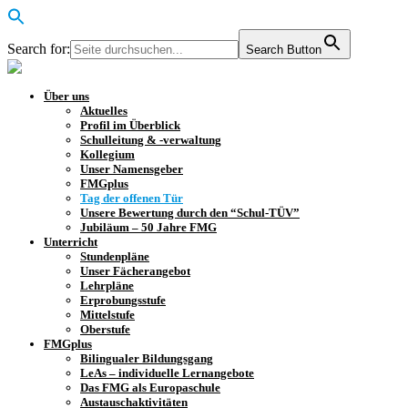
Search for:
Search Button
Über uns
Aktuelles
Profil im Überblick
Schulleitung & -verwaltung
Kollegium
Unser Namensgeber
FMGplus
Tag der offenen Tür
Unsere Bewertung durch den “Schul-TÜV”
Jubiläum – 50 Jahre FMG
Unterricht
Stundenpläne
Unser Fächerangebot
Lehrpläne
Erprobungsstufe
Mittelstufe
Oberstufe
FMGplus
Bilingualer Bildungsgang
LeAs – individuelle Lernangebote
Das FMG als Europaschule
Austauschaktivitäten