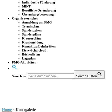
Individuelle Förderung
MINT
Berufliche Orientierung
Übermittagsbetreuung
Organisatorisches
Anmeldung am FMG
Terminplan
Stundenzeiten
Stundenpläne
Klausurpläne
Krankmeldung
Kontakt zu Lehrkräften
IServ-Schulcloud
Bücherlisten
Lageplan
FMG-Aktivitäten
Search for:
Search Button
Kunstgalerie
Home
»
Kunstgalerie