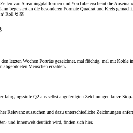
eiten von Streamingplattformen und YouTube erscheint die Auseinanders
nn begeistert an die besonderen Formate Quadrat und Kreis gemacht. E
‘n’ Roll 🤘🏼
ß
 letzten Wochen Porträts gezeichnet, mal flüchtig, mal mit Kohle in cla
m abgebildeten Menschen erzählen.
er Jahrgangsstufe Q2 aus selbst angefertigten Zeichnungen kurze St
icher Relevanz aussuchen und dazu unterschiedliche Zeichnungen anfer
- und Innenwelt deutlich wird, finden sich hier.