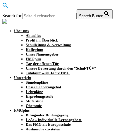
Search for:
Search Button
Über uns
Aktuelles
Profil im Überblick
Schulleitung & -verwaltung
Kollegium
Unser Namensgeber
FMGplus
Tag der offenen Tür
Unsere Bewertung durch den “Schul-TÜV”
Jubiläum – 50 Jahre FMG
Unterricht
Stundenpläne
Unser Fächerangebot
Lehrpläne
Erprobungsstufe
Mittelstufe
Oberstufe
FMGplus
Bilingualer Bildungsgang
LeAs – individuelle Lernangebote
Das FMG als Europaschule
Austauschaktivitäten