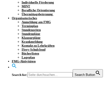
Individuelle Förderung
MINT
Berufliche Orientierung
Übermittagsbetreuung
Organisatorisches
Anmeldung am FMG
Terminplan
Stundenzeiten
Stundenpläne
Klausurpläne
Krankmeldung
Kontakt zu Lehrkräften
IServ-Schulcloud
Bücherlisten
Lageplan
FMG-Aktivitäten
Search for:
Search Button
4. Platz bei den
Bezirksmeisterschafte