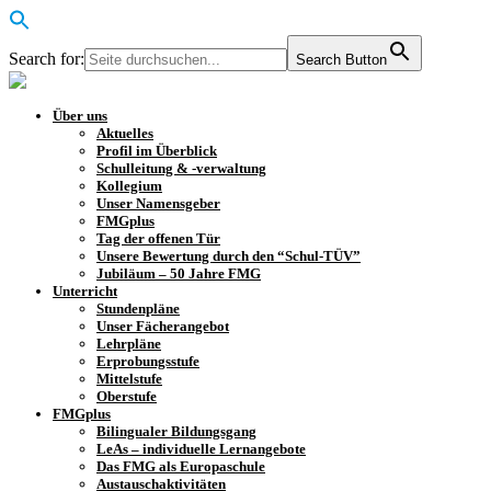
Search for:
Search Button
Über uns
Aktuelles
Profil im Überblick
Schulleitung & -verwaltung
Kollegium
Unser Namensgeber
FMGplus
Tag der offenen Tür
Unsere Bewertung durch den “Schul-TÜV”
Jubiläum – 50 Jahre FMG
Unterricht
Stundenpläne
Unser Fächerangebot
Lehrpläne
Erprobungsstufe
Mittelstufe
Oberstufe
FMGplus
Bilingualer Bildungsgang
LeAs – individuelle Lernangebote
Das FMG als Europaschule
Austauschaktivitäten