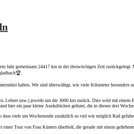
ln
 Jahr gemeinsam 24417 km in der dreiwöchigen Zeit zurückgelegt. Mit
gladbach🏆.
terstützt haben. Wir sind überwältigt, wie viele Kilometer besonders 
tern, Lehrer usw.) jeweils um die 3000 km zurück. Dies wird mit eine
d hier ein paar kleine Anekdötchen gelistet, die in diesen drei Wochen
o dass viele am Wochenende zusätzlich so viel wie möglich Rad gefahr
 bei einer Tour von Frau Küsters überholt, die gerade mit einem gelieh