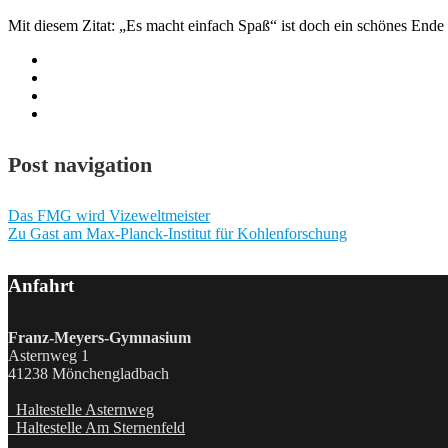
Mit diesem Zitat: „Es macht einfach Spaß“ ist doch ein schönes Ende 
Post navigation
Das FMG wird Vizeweltmeister
Zu Gast am Max-Planck-Institut für Kohlenforschung
Anfahrt
Franz-Meyers-Gymnasium
Asternweg 1
41238 Mönchengladbach
Haltestelle Asternweg
Haltestelle Am Sternenfeld