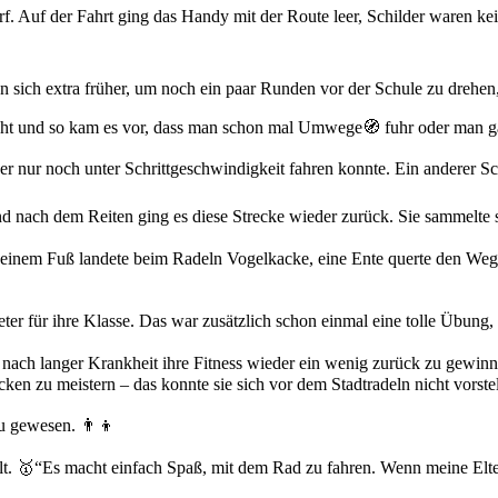
f. Auf der Fahrt ging das Handy mit der Route leer, Schilder waren k
sich extra früher, um noch ein paar Runden vor der Schule zu drehen, da
t und so kam es vor, dass man schon mal Umwege🧭 fuhr oder man gar
 er nur noch unter Schrittgeschwindigkeit fahren konnte. Ein anderer S
und nach dem Reiten ging es diese Strecke wieder zurück. Sie sammelte 
 auf einem Fuß landete beim Radeln Vogelkacke, eine Ente querte den W
r für ihre Klasse. Das war zusätzlich schon einmal eine tolle Übung,
 um nach langer Krankheit ihre Fitness wieder ein wenig zurück zu gew
ken zu meistern – das konnte sie sich vor dem Stadtradeln nicht vorste
au gewesen. 👨‍👦
lt. 🥇“Es macht einfach Spaß, mit dem Rad zu fahren. Wenn meine Elter