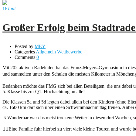
16
Juni
Großer Erfolg beim Stadtrade
Posted by
MEY
Categories
Allgemein
Wettbewerbe
Comments
0
Mit 202 aktiven Radelnden hat das Franz-Meyers-Gymnasium in diesem
und sammelten unter den Schulen die meisten Kilometer in Mönchen
Bedanken möchte das FMG sich bei allen Beteiligten, die uns dabei un
5. Klasse bis zur Q1. Hochachtung an alle!
Die Klassen 5a und 5d legten dabei allein bei den Kindern (ohne El
ca. 1600 km darf sich über einen Schwimmnachmittag freuen. Anbei sin
🚴Wunderbar war das meist trockene Wetter in diesen drei Wochen, s
🚴‍♂️Eine Familie fuhr hierbei zu viert viele kleine Touren und wurde