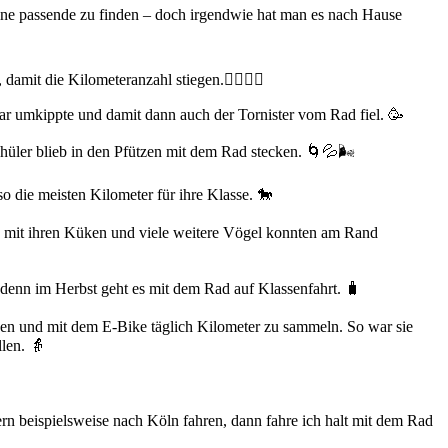
eine passende zu finden – doch irgendwie hat man es nach Hause
mit die Kilometeranzahl stiegen.🚴‍♀️🚴‍♂️
 umkippte und damit dann auch der Tornister vom Rad fiel. 🥳
chüler blieb in den Pfützen mit dem Rad stecken. 🌀💦🌬️
so die meisten Kilometer für ihre Klasse. 🐎
eg mit ihren Küken und viele weitere Vögel konnten am Rand
 denn im Herbst geht es mit dem Rad auf Klassenfahrt. 🧳
innen und mit dem E-Bike täglich Kilometer zu sammeln. So war sie
llen. 👵
n beispielsweise nach Köln fahren, dann fahre ich halt mit dem Rad