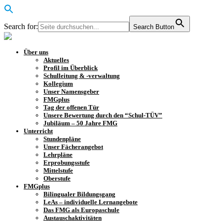
Search for:
Search Button
Über uns
Aktuelles
Profil im Überblick
Schulleitung & -verwaltung
Kollegium
Unser Namensgeber
FMGplus
Tag der offenen Tür
Unsere Bewertung durch den “Schul-TÜV”
Jubiläum – 50 Jahre FMG
Unterricht
Stundenpläne
Unser Fächerangebot
Lehrpläne
Erprobungsstufe
Mittelstufe
Oberstufe
FMGplus
Bilingualer Bildungsgang
LeAs – individuelle Lernangebote
Das FMG als Europaschule
Austauschaktivitäten