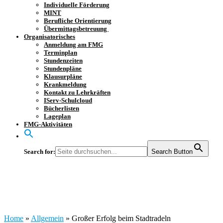
Individuelle Förderung
MINT
Berufliche Orientierung
Übermittagsbetreuung
Organisatorisches
Anmeldung am FMG
Terminplan
Stundenzeiten
Stundenpläne
Klausurpläne
Krankmeldung
Kontakt zu Lehrkräften
IServ-Schulcloud
Bücherlisten
Lageplan
FMG-Aktivitäten
Search for:
Search Button
Großer Erfolg beim S
Home
»
Allgemein
»
Großer Erfolg beim Stadtradeln