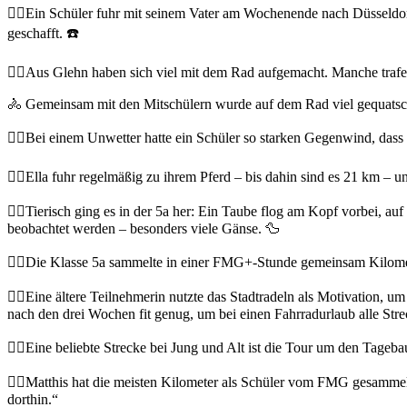
🚴‍♂️Ein Schüler fuhr mit seinem Vater am Wochenende nach Düsseldor
geschafft. ☎️
🚴‍♀️Aus Glehn haben sich viel mit dem Rad aufgemacht. Manche trafen 
🚴 Gemeinsam mit den Mitschülern wurde auf dem Rad viel gequatsch
🚴‍♂️Bei einem Unwetter hatte ein Schüler so starken Gegenwind, dass
🚴‍♀️Ella fuhr regelmäßig zu ihrem Pferd – bis dahin sind es 21 km – 
🚴‍♀️Tierisch ging es in der 5a her: Ein Taube flog am Kopf vorbei,
beobachtet werden – besonders viele Gänse. 🦆
🚴‍♀️Die Klasse 5a sammelte in einer FMG+-Stunde gemeinsam Kilomete
🚴‍♀️Eine ältere Teilnehmerin nutzte das Stadtradeln als Motivation,
nach den drei Wochen fit genug, um bei einen Fahrradurlaub alle Strec
🚴‍♀️Eine beliebte Strecke bei Jung und Alt ist die Tour um den Tageb
🚴‍♂️Matthis hat die meisten Kilometer als Schüler vom FMG gesamme
dorthin.“