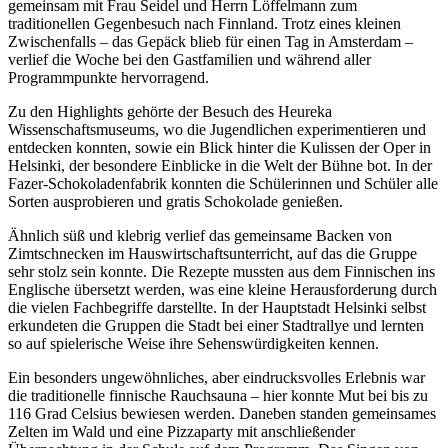
gemeinsam mit Frau Seidel und Herrn Löffelmann zum
traditionellen Gegenbesuch nach Finnland. Trotz eines kleinen
Zwischenfalls – das Gepäck blieb für einen Tag in Amsterdam –
verlief die Woche bei den Gastfamilien und während aller
Programmpunkte hervorragend.
Zu den Highlights gehörte der Besuch des Heureka
Wissenschaftsmuseums, wo die Jugendlichen experimentieren und
entdecken konnten, sowie ein Blick hinter die Kulissen der Oper in
Helsinki, der besondere Einblicke in die Welt der Bühne bot. In der
Fazer-Schokoladenfabrik konnten die Schülerinnen und Schüler alle
Sorten ausprobieren und gratis Schokolade genießen.
Ähnlich süß und klebrig verlief das gemeinsame Backen von
Zimtschnecken im Hauswirtschaftsunterricht, auf das die Gruppe
sehr stolz sein konnte. Die Rezepte mussten aus dem Finnischen ins
Englische übersetzt werden, was eine kleine Herausforderung durch
die vielen Fachbegriffe darstellte. In der Hauptstadt Helsinki selbst
erkundeten die Gruppen die Stadt bei einer Stadtrallye und lernten
so auf spielerische Weise ihre Sehenswürdigkeiten kennen.
Ein besonders ungewöhnliches, aber eindrucksvolles Erlebnis war
die traditionelle finnische Rauchsauna – hier konnte Mut bei bis zu
116 Grad Celsius bewiesen werden. Daneben standen gemeinsames
Zelten im Wald und eine Pizzaparty mit anschließender