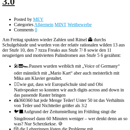
3.0
Posted by
MEY
Categories
Allgemein
MINT
Wettbewerbe
Comments
0
Am Freitag spukten wieder Zahlen und Rätsel 👻 durchs
Schulgebäude und wurden von der relativ rationalen wilden 13 aus
der Stufe 10, den 7 πzza Freaks aus Stufe 7/ 8 sowie den 11
neugierigen und motivierten Palindromen aus Stufe 5 6 gezähmt:
🎤🎹🏎️Pausen wurden weiblich mit „Voice of Germany“
oder männlich mit „Mario Kart“ aber auch meisterlich mit
Mika am Klavier gestaltet.
💂‍♂️wie gut, dass wir EuropaSchule sind und Obi
Nativspeaker so konnten wir auch digits across and down in
das passende Raster bringen
🍰360360 hat jede Menge Teiler! Unter 50 ist das Verhältnis
von Teiler und Nichtteiler größer als 3:2
🐦‍⬛Aufgrund der Zeitumstellung im Frühling singt die
Singdrossel dann 60 Minuten weniger – wer denkt denn an so
was? Nur Scherzkekse. 🍪
🎲 die Lehrerinnen lösten die Probleme mit