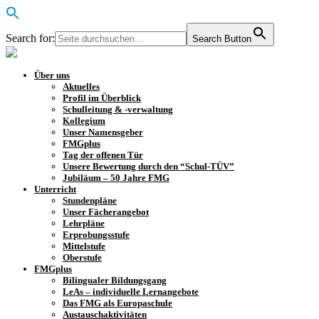
Search for:
Search Button
Über uns
Aktuelles
Profil im Überblick
Schulleitung & -verwaltung
Kollegium
Unser Namensgeber
FMGplus
Tag der offenen Tür
Unsere Bewertung durch den “Schul-TÜV”
Jubiläum – 50 Jahre FMG
Unterricht
Stundenpläne
Unser Fächerangebot
Lehrpläne
Erprobungsstufe
Mittelstufe
Oberstufe
FMGplus
Bilingualer Bildungsgang
LeAs – individuelle Lernangebote
Das FMG als Europaschule
Austauschaktivitäten