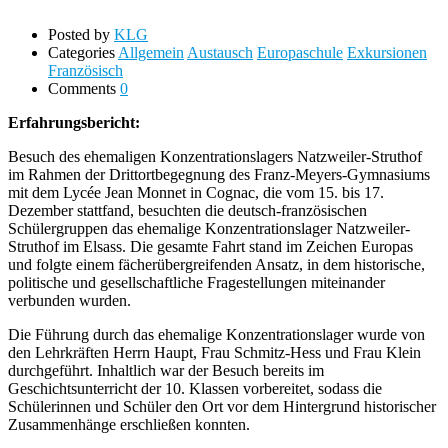
Posted by
KLG
Categories
Allgemein
Austausch
Europaschule
Exkursionen
Französisch
Comments
0
Erfahrungsbericht:
Besuch des ehemaligen Konzentrationslagers Natzweiler-Struthof
im Rahmen der Drittortbegegnung des Franz-Meyers-Gymnasiums
mit dem Lycée Jean Monnet in Cognac, die vom 15. bis 17.
Dezember stattfand, besuchten die deutsch-französischen
Schülergruppen das ehemalige Konzentrationslager Natzweiler-
Struthof im Elsass. Die gesamte Fahrt stand im Zeichen Europas
und folgte einem fächerübergreifenden Ansatz, in dem historische,
politische und gesellschaftliche Fragestellungen miteinander
verbunden wurden.
Die Führung durch das ehemalige Konzentrationslager wurde von
den Lehrkräften Herrn Haupt, Frau Schmitz-Hess und Frau Klein
durchgeführt. Inhaltlich war der Besuch bereits im
Geschichtsunterricht der 10. Klassen vorbereitet, sodass die
Schülerinnen und Schüler den Ort vor dem Hintergrund historischer
Zusammenhänge erschließen konnten.