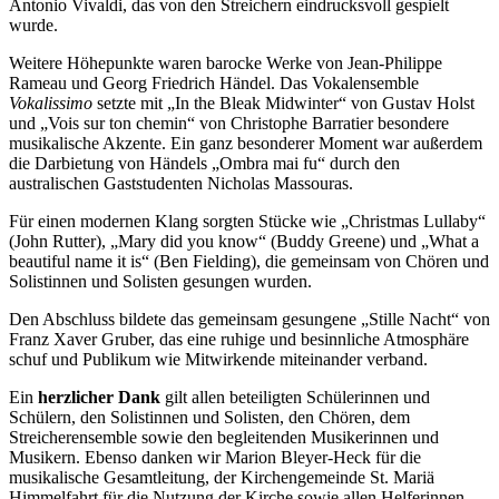
Antonio Vivaldi, das von den Streichern eindrucksvoll gespielt
wurde.
Weitere Höhepunkte waren barocke Werke von Jean-Philippe
Rameau und Georg Friedrich Händel. Das Vokalensemble
Vokalissimo
setzte mit „In the Bleak Midwinter“ von Gustav Holst
und „Vois sur ton chemin“ von Christophe Barratier besondere
musikalische Akzente. Ein ganz besonderer Moment war außerdem
die Darbietung von Händels „Ombra mai fu“ durch den
australischen Gaststudenten Nicholas Massouras.
Für einen modernen Klang sorgten Stücke wie „Christmas Lullaby“
(John Rutter), „Mary did you know“ (Buddy Greene) und „What a
beautiful name it is“ (Ben Fielding), die gemeinsam von Chören und
Solistinnen und Solisten gesungen wurden.
Den Abschluss bildete das gemeinsam gesungene „Stille Nacht“ von
Franz Xaver Gruber, das eine ruhige und besinnliche Atmosphäre
schuf und Publikum wie Mitwirkende miteinander verband.
Ein
herzlicher Dank
gilt allen beteiligten Schülerinnen und
Schülern, den Solistinnen und Solisten, den Chören, dem
Streicherensemble sowie den begleitenden Musikerinnen und
Musikern. Ebenso danken wir Marion Bleyer-Heck für die
musikalische Gesamtleitung, der Kirchengemeinde St. Mariä
Himmelfahrt für die Nutzung der Kirche sowie allen Helferinnen,