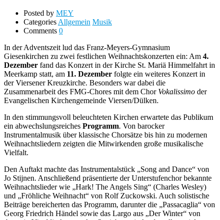
Posted by
MEY
Categories
Allgemein
Musik
Comments
0
In der Adventszeit lud das Franz-Meyers-Gymnasium
Giesenkirchen zu zwei festlichen Weihnachtskonzerten ein: Am
4.
Dezember
fand das Konzert in der Kirche St. Mariä Himmelfahrt in
Meerkamp statt, am
11. Dezember
folgte ein weiteres Konzert in
der Viersener Kreuzkirche. Besonders war dabei die
Zusammenarbeit des FMG-Chores mit dem Chor
Vokalissimo
der
Evangelischen Kirchengemeinde Viersen/Dülken.
In den stimmungsvoll beleuchteten Kirchen erwartete das Publikum
ein abwechslungsreiches
Programm
. Von barocker
Instrumentalmusik über klassische Chorsätze bis hin zu modernen
Weihnachtsliedern zeigten die Mitwirkenden große musikalische
Vielfalt.
Den Auftakt machte das Instrumentalstück „Song and Dance“ von
Jo Stijnen. Anschließend präsentierte der Unterstufenchor bekannte
Weihnachtslieder wie „Hark! The Angels Sing“ (Charles Wesley)
und „Fröhliche Weihnacht“ von Rolf Zuckowski. Auch solistische
Beiträge bereicherten das Programm, darunter die „Passacaglia“ von
Georg Friedrich Händel sowie das Largo aus „Der Winter“ von