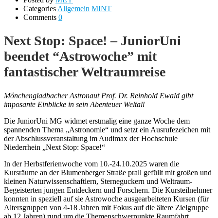
Categories
Allgemein
MINT
Comments
0
Next Stop: Space! – JuniorUni
beendet “Astrowoche” mit
fantastischer Weltraumreise
Mönchengladbacher Astronaut Prof. Dr. Reinhold Ewald gibt
imposante Einblicke in sein Abenteuer Weltall
Die JuniorUni MG widmet erstmalig eine ganze Woche dem
spannenden Thema „Astronomie“ und setzt ein Ausrufezeichen mit
der Abschlussveranstaltung im Audimax der Hochschule
Niederrhein „Next Stop: Space!“
In der Herbstferienwoche vom 10.-24.10.2025 waren die
Kursräume an der Blumenberger Straße prall gefüllt mit großen und
kleinen Naturwissenschaftlern, Sterneguckern und Weltraum-
Begeisterten jungen Entdeckern und Forschern. Die Kursteilnehmer
konnten in speziell auf sie Astrowoche ausgearbeiteten Kursen (für
Altersgruppen von 4-18 Jahren mit Fokus auf die ältere Zielgruppe
ab 12 Jahren) rund um die Themenschwerpunkte Raumfahrt,