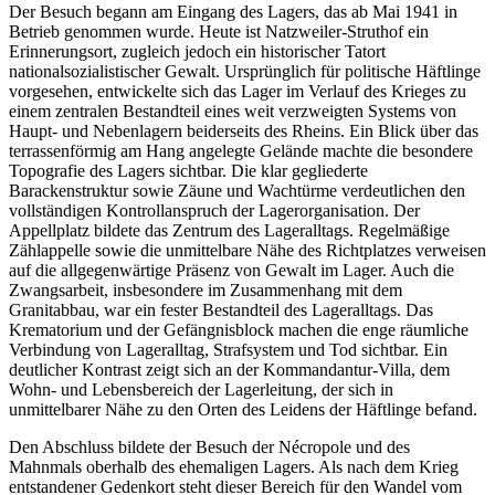
Der Besuch begann am Eingang des Lagers, das ab Mai 1941 in
Betrieb genommen wurde. Heute ist Natzweiler-Struthof ein
Erinnerungsort, zugleich jedoch ein historischer Tatort
nationalsozialistischer Gewalt. Ursprünglich für politische Häftlinge
vorgesehen, entwickelte sich das Lager im Verlauf des Krieges zu
einem zentralen Bestandteil eines weit verzweigten Systems von
Haupt- und Nebenlagern beiderseits des Rheins. Ein Blick über das
terrassenförmig am Hang angelegte Gelände machte die besondere
Topografie des Lagers sichtbar. Die klar gegliederte
Barackenstruktur sowie Zäune und Wachtürme verdeutlichen den
vollständigen Kontrollanspruch der Lagerorganisation. Der
Appellplatz bildete das Zentrum des Lageralltags. Regelmäßige
Zählappelle sowie die unmittelbare Nähe des Richtplatzes verweisen
auf die allgegenwärtige Präsenz von Gewalt im Lager. Auch die
Zwangsarbeit, insbesondere im Zusammenhang mit dem
Granitabbau, war ein fester Bestandteil des Lageralltags. Das
Krematorium und der Gefängnisblock machen die enge räumliche
Verbindung von Lageralltag, Strafsystem und Tod sichtbar. Ein
deutlicher Kontrast zeigt sich an der Kommandantur-Villa, dem
Wohn- und Lebensbereich der Lagerleitung, der sich in
unmittelbarer Nähe zu den Orten des Leidens der Häftlinge befand.
Den Abschluss bildete der Besuch der Nécropole und des
Mahnmals oberhalb des ehemaligen Lagers. Als nach dem Krieg
entstandener Gedenkort steht dieser Bereich für den Wandel vom