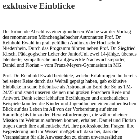
exklusive Einblicke
Der krönende Abschluss einer grandiosen Woche war der Vortrag
des renommierten Mönchengladbacher Astronauten Prof. Dr.
Reinhold Ewald im prall gefüllten Audimax der Hochschule
Niederrhein. Durch das Programm führten neben Prof. Dr. Siegfried
Kirsch, Pädagogischer Leiter der JuniorUni, zwei 14-jähige, überaus
talentierte, sympathische und aufgeweckte Nachwuchsreporter,
Daniel und Florian – vom Franz-Meyers-Gymnasium in MG.
Prof. Dr. Reinhold Ewald berichtete, welche Erfahrungen ihn bereits
bei seiner Reise durch das Weltall geprägt haben, gab exklusive
Einblicke in seine Erlebnisse als Astronaut an Bord der Sojus TM-
24/25 und stand unseren kleinen und großen Forschern Rede und
Antwort. Dank seiner lebhaften Erzählungen und anschaulichen
Beispiele konnten die Kinder und Jugendluchen einen authentischen
Blick auf das Leben im All von der Vorbereitung auf einen
Raumflug bis hin zu den Herausforderungen, die während einer
Mission im Weltraum auftreten können, erhalten. Daniel und Florian
trugen durch ihre authentische Art, ihre professionellen Fragen, ihre
Begeisterung und ihr Wissen maßgeblich dazu bei, dass die
Veranstaltung für alle Anwesenden zu einem unvergesslichen