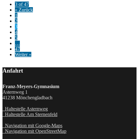
3 of 47
« Zurück
1
2
3
4
5
…
47
Weiter »
Anfahrt
Franz-Meyers-Gymnasium
Asternweg 1
41238 Mönchengladbach
Haltestelle Asternweg
Haltestelle Am Sternenfeld
Navigation mit Google-Maps
Navigation mit OpenStreetMap