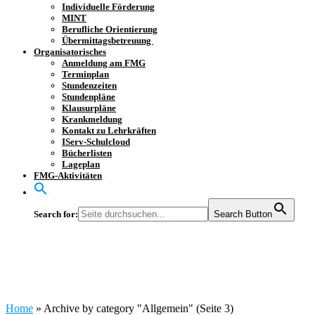
Individuelle Förderung
MINT
Berufliche Orientierung
Übermittagsbetreuung
Organisatorisches
Anmeldung am FMG
Terminplan
Stundenzeiten
Stundenpläne
Klausurpläne
Krankmeldung
Kontakt zu Lehrkräften
IServ-Schulcloud
Bücherlisten
Lageplan
FMG-Aktivitäten
Search for:
Search Button
Category : Allgemein
Home
»
Archive by category "Allgemein"
(Seite 3)