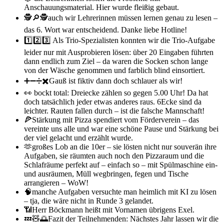
Anschauungsmaterial. Hier wurde fleißig gebaut.
🕵️🔎🕵️auch wir Lehrerinnen müssen lernen genau zu lesen –
das 6. Wort war entscheidend. Danke liebe Hotline!
1️⃣2️⃣3️⃣ Als Trio-Spezialisten konnten wir die Trio-Aufgabe
leider nur mit Ausprobieren lösen: über 20 Eingaben führten
dann endlich zum Ziel – da waren die Socken schon lange
von der Wäsche genommen und farblich blind einsortiert.
➕➖➗✖️Gauß ist fiktiv dann doch schlauer als wir!
👀 bockt total: Dreiecke zählen so gegen 5.00 Uhr! Da hat
doch tatsächlich jeder etwas anderes raus. 6Ecke sind da
leichter. Rauten fallen durch – ist die falsche Mannschaft!
🍕Stärkung mit Pizza spendiert vom Förderverein – das
vereinte uns alle und war eine schöne Pause und Stärkung bei
der viel gelacht und erzählt wurde.
🫶großes Lob an die 10er – sie lösten nicht nur souverän ihre
Aufgaben, sie räumten auch noch den Pizzaraum und die
Schlafräume perfekt auf – einfach so – mit Spülmaschine ein-
und ausräumen, Müll wegbringen, fegen und Tische
arrangieren – WoW!
🧠manche Aufgaben versuchte man heimlich mit KI zu lösen
– tja, die wäre nicht in Runde 3 gelandet.
📶Herr Böckmann heißt mit Vornamen übrigens Exel.
💤🧸🌅Fazit der Teilnehmenden: Nächstes Jahr lassen wir die