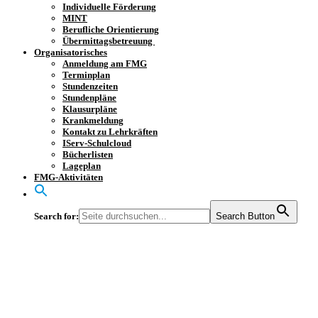
Individuelle Förderung
MINT
Berufliche Orientierung
Übermittagsbetreuung
Organisatorisches
Anmeldung am FMG
Terminplan
Stundenzeiten
Stundenpläne
Klausurpläne
Krankmeldung
Kontakt zu Lehrkräften
IServ-Schulcloud
Bücherlisten
Lageplan
FMG-Aktivitäten
Search for:
Search Button
Ziele und einen Plan
B in der Tasche