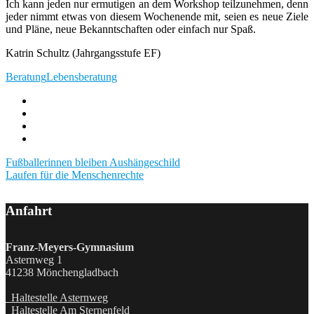
Ich kann jeden nur ermutigen an dem Workshop teilzunehmen, denn
jeder nimmt etwas von diesem Wochenende mit, seien es neue Ziele
und Pläne, neue Bekanntschaften oder einfach nur Spaß.
Katrin Schultz (Jahrgangsstufe EF)
Beratung
Lebensberatung
Post
Fußballerinnen bleiben Aushängeschild
Laufen für die Menschenrechte
navigation
Anfahrt
Franz-Meyers-Gymnasium
Asternweg 1
41238 Mönchengladbach
Haltestelle Asternweg
Haltestelle Am Sternenfeld