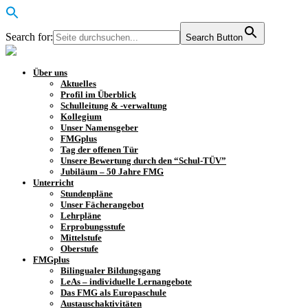
Search for:
Search Button
Über uns
Aktuelles
Profil im Überblick
Schulleitung & -verwaltung
Kollegium
Unser Namensgeber
FMGplus
Tag der offenen Tür
Unsere Bewertung durch den “Schul-TÜV”
Jubiläum – 50 Jahre FMG
Unterricht
Stundenpläne
Unser Fächerangebot
Lehrpläne
Erprobungsstufe
Mittelstufe
Oberstufe
FMGplus
Bilingualer Bildungsgang
LeAs – individuelle Lernangebote
Das FMG als Europaschule
Austauschaktivitäten