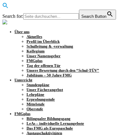
Search for:
Search Button
Über uns
Aktuelles
Profil im Überblick
Schulleitung & -verwaltung
Kollegium
Unser Namensgeber
FMGplus
Tag der offenen Tür
Unsere Bewertung durch den “Schul-TÜV”
Jubiläum – 50 Jahre FMG
Unterricht
Stundenpläne
Unser Fächerangebot
Lehrpläne
Erprobungsstufe
Mittelstufe
Oberstufe
FMGplus
Bilingualer Bildungsgang
LeAs – individuelle Lernangebote
Das FMG als Europaschule
Austauschaktivitäten