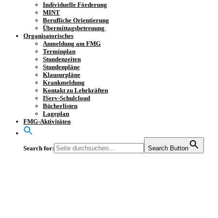
Individuelle Förderung
MINT
Berufliche Orientierung
Übermittagsbetreuung
Organisatorisches
Anmeldung am FMG
Terminplan
Stundenzeiten
Stundenpläne
Klausurpläne
Krankmeldung
Kontakt zu Lehrkräften
IServ-Schulcloud
Bücherlisten
Lageplan
FMG-Aktivitäten
Search for:
Search Button
Vorlesewettbewerb
2025