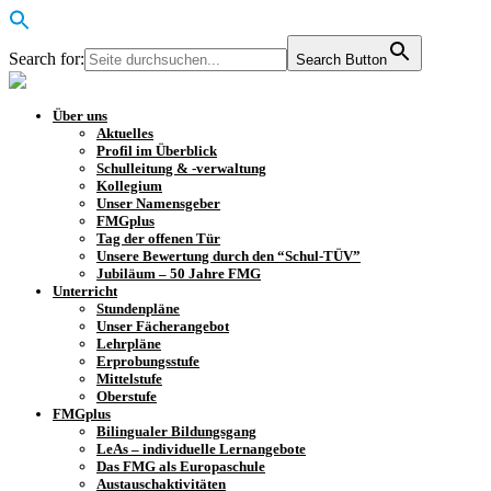
Search for:
Search Button
Über uns
Aktuelles
Profil im Überblick
Schulleitung & -verwaltung
Kollegium
Unser Namensgeber
FMGplus
Tag der offenen Tür
Unsere Bewertung durch den “Schul-TÜV”
Jubiläum – 50 Jahre FMG
Unterricht
Stundenpläne
Unser Fächerangebot
Lehrpläne
Erprobungsstufe
Mittelstufe
Oberstufe
FMGplus
Bilingualer Bildungsgang
LeAs – individuelle Lernangebote
Das FMG als Europaschule
Austauschaktivitäten