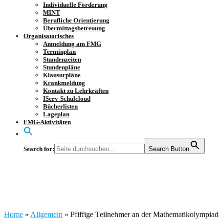
Individuelle Förderung
MINT
Berufliche Orientierung
Übermittagsbetreuung
Organisatorisches
Anmeldung am FMG
Terminplan
Stundenzeiten
Stundenpläne
Klausurpläne
Krankmeldung
Kontakt zu Lehrkräften
IServ-Schulcloud
Bücherlisten
Lageplan
FMG-Aktivitäten
Search for:
Search Button
Pfiffige Teilnehmer 
Home
»
Allgemein
»
Pfiffige Teilnehmer an der Mathematikolympiad