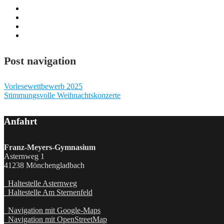
Post navigation
Vorlesewettbewerb 2025
Stimmungsvolle Weihnachtskonzerte
Anfahrt
Franz-Meyers-Gymnasium
Asternweg 1
41238 Mönchengladbach
Haltestelle Asternweg
Haltestelle Am Sternenfeld
Navigation mit Google-Maps
Navigation mit OpenStreetMap