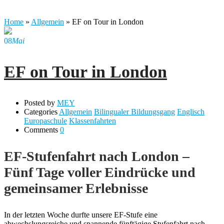
Home
»
Allgemein
»
EF on Tour in London
08
Mai
EF on Tour in London
Posted by
MEY
Categories
Allgemein
Bilingualer Bildungsgang
Englisch
Europaschule
Klassenfahrten
Comments
0
EF-Stufenfahrt nach London –
Fünf Tage voller Eindrücke und
gemeinsamer Erlebnisse
In der letzten Woche durfte unsere EF-Stufe eine
abwechslungsreiche und spannende fünftägige Stufenfahrt nach