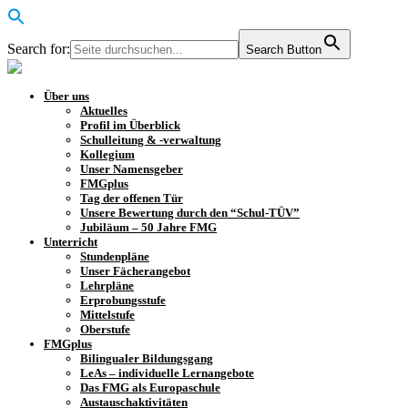
Search for:
Search Button
Über uns
Aktuelles
Profil im Überblick
Schulleitung & -verwaltung
Kollegium
Unser Namensgeber
FMGplus
Tag der offenen Tür
Unsere Bewertung durch den “Schul-TÜV”
Jubiläum – 50 Jahre FMG
Unterricht
Stundenpläne
Unser Fächerangebot
Lehrpläne
Erprobungsstufe
Mittelstufe
Oberstufe
FMGplus
Bilingualer Bildungsgang
LeAs – individuelle Lernangebote
Das FMG als Europaschule
Austauschaktivitäten