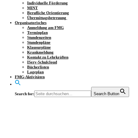
Individuelle Förderung
MINT
Berufliche Orientierung
Übermittagsbetreuung
Organisatorisches
Anmeldung am FMG
Terminplan
Stundenzeiten
Stundenpläne
Klausurpläne
Krankmeldung
Kontakt zu Lehrkräften
IServ-Schulcloud
Bücherlisten
Lageplan
FMG-Aktivitäten
Search for:
Search Button
EF on Tour in
London