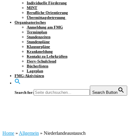
Individuelle Förderung
MINT
Berufliche Orientierung
Übermittagsbetreuung
Organisatorisches
Anmeldung am FMG
Terminplan
Stundenzeiten
Stundenpläne
Klausurpläne
Krankmeldung
Kontakt zu Lehrkräften
IServ-Schulcloud
Bücherlisten
Lageplan
FMG-Aktivitäten
Search for:
Search Button
Niederlandeaustausch
Home
»
Allgemein
»
Niederlandeaustausch