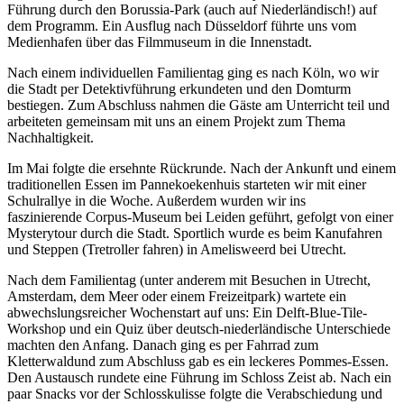
Führung durch den Borussia-Park (auch auf Niederländisch!) auf
dem Programm. Ein Ausflug nach Düsseldorf führte uns vom
Medienhafen über das Filmmuseum in die Innenstadt.
Nach einem individuellen Familientag ging es nach Köln, wo wir
die Stadt per Detektivführung erkundeten und den Domturm
bestiegen. Zum Abschluss nahmen die Gäste am Unterricht teil und
arbeiteten gemeinsam mit uns an einem Projekt zum Thema
Nachhaltigkeit.
Im Mai folgte die ersehnte Rückrunde. Nach der Ankunft und einem
traditionellen Essen im Pannekoekenhuis starteten wir mit einer
Schulrallye in die Woche. Außerdem wurden wir ins
faszinierende Corpus-Museum bei Leiden geführt, gefolgt von einer
Mysterytour durch die Stadt. Sportlich wurde es beim Kanufahren
und Steppen (Tretroller fahren) in Amelisweerd bei Utrecht.
Nach dem Familientag (unter anderem mit Besuchen in Utrecht,
Amsterdam, dem Meer oder einem Freizeitpark) wartete ein
abwechslungsreicher Wochenstart auf uns: Ein Delft-Blue-Tile-
Workshop und ein Quiz über deutsch-niederländische Unterschiede
machten den Anfang. Danach ging es per Fahrrad zum
Kletterwaldund zum Abschluss gab es ein leckeres Pommes-Essen.
Den Austausch rundete eine Führung im Schloss Zeist ab. Nach ein
paar Snacks vor der Schlosskulisse folgte die Verabschiedung und