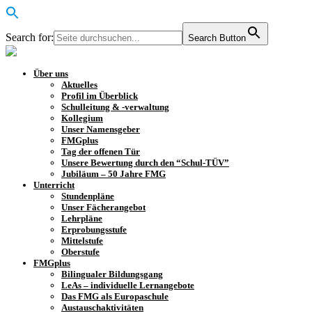
Search for:
Search Button
Über uns
Aktuelles
Profil im Überblick
Schulleitung & -verwaltung
Kollegium
Unser Namensgeber
FMGplus
Tag der offenen Tür
Unsere Bewertung durch den “Schul-TÜV”
Jubiläum – 50 Jahre FMG
Unterricht
Stundenpläne
Unser Fächerangebot
Lehrpläne
Erprobungsstufe
Mittelstufe
Oberstufe
FMGplus
Bilingualer Bildungsgang
LeAs – individuelle Lernangebote
Das FMG als Europaschule
Austauschaktivitäten