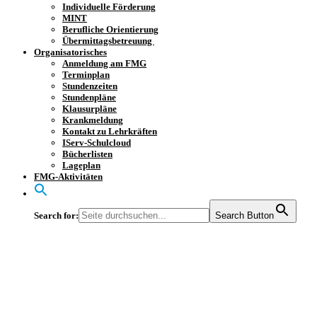
Individuelle Förderung
MINT
Berufliche Orientierung
Übermittagsbetreuung
Organisatorisches
Anmeldung am FMG
Terminplan
Stundenzeiten
Stundenpläne
Klausurpläne
Krankmeldung
Kontakt zu Lehrkräften
IServ-Schulcloud
Bücherlisten
Lageplan
FMG-Aktivitäten
Search for:
Search Button
Neue Kunstwerke aus
der Klasse 6