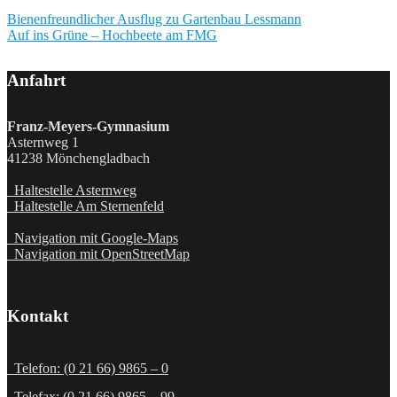
Post
Bienenfreundlicher Ausflug zu Gartenbau Lessmann
Auf ins Grüne – Hochbeete am FMG
navigation
Anfahrt
Franz-Meyers-Gymnasium
Asternweg 1
41238 Mönchengladbach
Haltestelle Asternweg
Haltestelle Am Sternenfeld
Navigation mit Google-Maps
Navigation mit OpenStreetMap
Kontakt
Telefon: (0 21 66) 9865 – 0
Telefax: (0 21 66) 9865 – 99