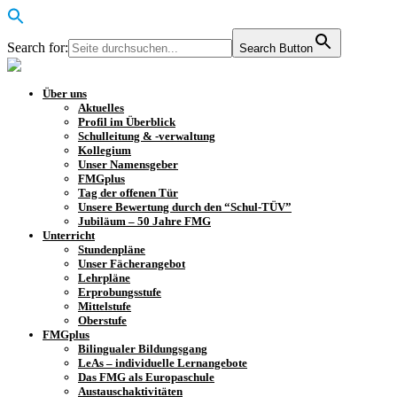
Search for:
Search Button
Über uns
Aktuelles
Profil im Überblick
Schulleitung & -verwaltung
Kollegium
Unser Namensgeber
FMGplus
Tag der offenen Tür
Unsere Bewertung durch den “Schul-TÜV”
Jubiläum – 50 Jahre FMG
Unterricht
Stundenpläne
Unser Fächerangebot
Lehrpläne
Erprobungsstufe
Mittelstufe
Oberstufe
FMGplus
Bilingualer Bildungsgang
LeAs – individuelle Lernangebote
Das FMG als Europaschule
Austauschaktivitäten