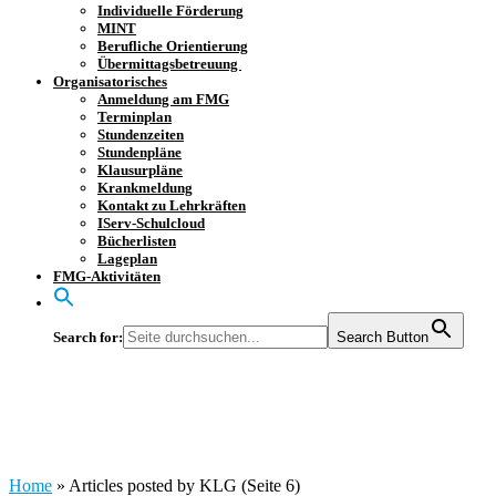
Individuelle Förderung
MINT
Berufliche Orientierung
Übermittagsbetreuung
Organisatorisches
Anmeldung am FMG
Terminplan
Stundenzeiten
Stundenpläne
Klausurpläne
Krankmeldung
Kontakt zu Lehrkräften
IServ-Schulcloud
Bücherlisten
Lageplan
FMG-Aktivitäten
Search for:
Search Button
Author:
KLG
Home
»
Articles posted by KLG
(Seite 6)