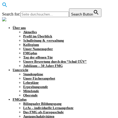
Search for:
Search Button
Über uns
Aktuelles
Profil im Überblick
Schulleitung & -verwaltung
Kollegium
Unser Namensgeber
FMGplus
Tag der offenen Tür
Unsere Bewertung durch den “Schul-TÜV”
Jubiläum – 50 Jahre FMG
Unterricht
Stundenpläne
Unser Fächerangebot
Lehrpläne
Erprobungsstufe
Mittelstufe
Oberstufe
FMGplus
Bilingualer Bildungsgang
LeAs – individuelle Lernangebote
Das FMG als Europaschule
Austauschaktivitäten